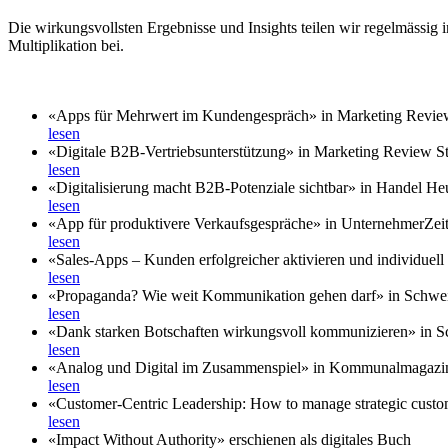
Die wirkungsvollsten Ergebnisse und Insights teilen wir regelmässig
Multiplikation bei.
«Apps für Mehrwert im Kundengespräch» in Marketing Review
lesen
«Digitale B2B-Vertriebsunterstützung» in Marketing Review St
lesen
«Digitalisierung macht B2B-Potenziale sichtbar» in Handel He
lesen
«App für produktivere Verkaufsgespräche» in UnternehmerZei
lesen
«Sales-Apps – Kunden erfolgreicher aktivieren und individuell b
lesen
«Propaganda? Wie weit Kommunikation gehen darf» in Schwe
lesen
«Dank starken Botschaften wirkungsvoll kommunizieren» in 
lesen
«Analog und Digital im Zusammenspiel» in Kommunalmagazi
lesen
«Customer-Centric Leadership: How to manage strategic custo
lesen
«Impact Without Authority» erschienen als digitales Buch