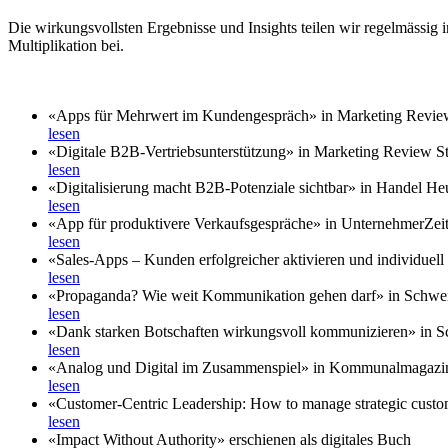
Die wirkungsvollsten Ergebnisse und Insights teilen wir regelmässig
Multiplikation bei.
«Apps für Mehrwert im Kundengespräch» in Marketing Review
lesen
«Digitale B2B-Vertriebsunterstützung» in Marketing Review St
lesen
«Digitalisierung macht B2B-Potenziale sichtbar» in Handel He
lesen
«App für produktivere Verkaufsgespräche» in UnternehmerZei
lesen
«Sales-Apps – Kunden erfolgreicher aktivieren und individuell b
lesen
«Propaganda? Wie weit Kommunikation gehen darf» in Schwe
lesen
«Dank starken Botschaften wirkungsvoll kommunizieren» in 
lesen
«Analog und Digital im Zusammenspiel» in Kommunalmagazi
lesen
«Customer-Centric Leadership: How to manage strategic custo
lesen
«Impact Without Authority» erschienen als digitales Buch