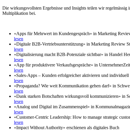
Die wirkungsvollsten Ergebnisse und Insights teilen wir regelmässig
Multiplikation bei.
«Apps für Mehrwert im Kundengespräch» in Marketing Review
lesen
«Digitale B2B-Vertriebsunterstützung» in Marketing Review St
lesen
«Digitalisierung macht B2B-Potenziale sichtbar» in Handel He
lesen
«App für produktivere Verkaufsgespräche» in UnternehmerZei
lesen
«Sales-Apps – Kunden erfolgreicher aktivieren und individuell b
lesen
«Propaganda? Wie weit Kommunikation gehen darf» in Schwe
lesen
«Dank starken Botschaften wirkungsvoll kommunizieren» in 
lesen
«Analog und Digital im Zusammenspiel» in Kommunalmagazi
lesen
«Customer-Centric Leadership: How to manage strategic custo
lesen
«Impact Without Authority» erschienen als digitales Buch