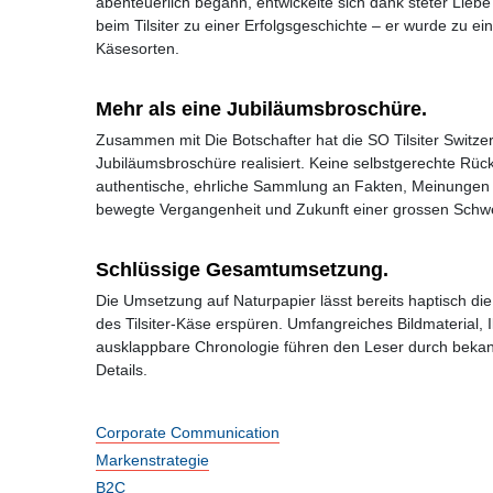
abenteuerlich begann, entwickelte sich dank steter Liebe 
beim Tilsiter zu einer Erfolgsgeschichte – er wurde zu ei
Käsesorten.
Mehr als eine Jubiläumsbroschüre.
Zusammen mit Die Botschafter hat die SO Tilsiter Switz
Jubiläumsbroschüre realisiert. Keine selbstgerechte Rüc
authentische, ehrliche Sammlung an Fakten, Meinungen
bewegte Vergangenheit und Zukunft einer grossen Schw
Schlüssige Gesamtumsetzung.
Die Umsetzung auf Naturpapier lässt bereits haptisch di
des Tilsiter-Käse erspüren. Umfangreiches Bildmaterial, I
ausklappbare Chronologie führen den Leser durch beka
Details.
Corporate Communication
Markenstrategie
B2C