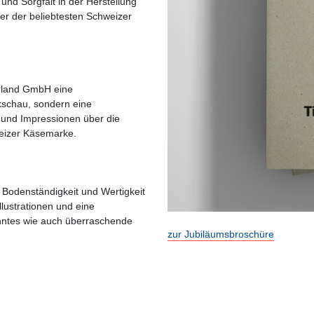
und Sorgfalt in der Herstellung
ner der beliebtesten Schweizer
erland GmbH eine
kschau, sondern eine
 und Impressionen über die
eizer Käsemarke.
e Bodenständigkeit und Wertigkeit
llustrationen und eine
nntes wie auch überraschende
zur Jubiläumsbroschüre