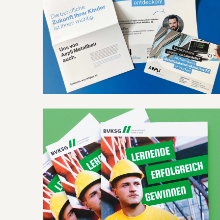
Die Aepli Metallbau AG setzt mit ihrer Lehrlingskampagne
auch 2024 auf aktive Nachwuchsförderung. Im Oktober
und November bot das Unternehmen sechs
Schnuppernachmittage in Gossau an, bei denen
interessierte Jugendliche die Chance hatten, die Welt
des Metallbaus kennenzulernen.