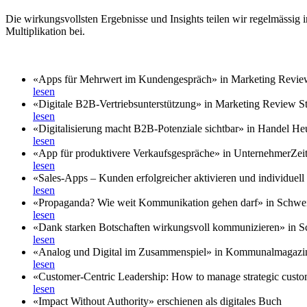
Die wirkungsvollsten Ergebnisse und Insights teilen wir regelmässig
Multiplikation bei.
«Apps für Mehrwert im Kundengespräch» in Marketing Review
lesen
«Digitale B2B-Vertriebsunterstützung» in Marketing Review St
lesen
«Digitalisierung macht B2B-Potenziale sichtbar» in Handel He
lesen
«App für produktivere Verkaufsgespräche» in UnternehmerZei
lesen
«Sales-Apps – Kunden erfolgreicher aktivieren und individuell b
lesen
«Propaganda? Wie weit Kommunikation gehen darf» in Schwe
lesen
«Dank starken Botschaften wirkungsvoll kommunizieren» in 
lesen
«Analog und Digital im Zusammenspiel» in Kommunalmagazi
lesen
«Customer-Centric Leadership: How to manage strategic custo
lesen
«Impact Without Authority» erschienen als digitales Buch