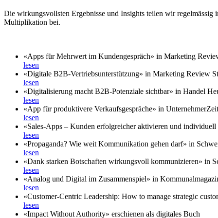
Die wirkungsvollsten Ergebnisse und Insights teilen wir regelmässig
Multiplikation bei.
«Apps für Mehrwert im Kundengespräch» in Marketing Review
lesen
«Digitale B2B-Vertriebsunterstützung» in Marketing Review St
lesen
«Digitalisierung macht B2B-Potenziale sichtbar» in Handel He
lesen
«App für produktivere Verkaufsgespräche» in UnternehmerZei
lesen
«Sales-Apps – Kunden erfolgreicher aktivieren und individuell b
lesen
«Propaganda? Wie weit Kommunikation gehen darf» in Schwe
lesen
«Dank starken Botschaften wirkungsvoll kommunizieren» in 
lesen
«Analog und Digital im Zusammenspiel» in Kommunalmagazi
lesen
«Customer-Centric Leadership: How to manage strategic custo
lesen
«Impact Without Authority» erschienen als digitales Buch