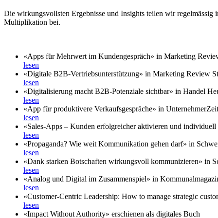
Die wirkungsvollsten Ergebnisse und Insights teilen wir regelmässig
Multiplikation bei.
«Apps für Mehrwert im Kundengespräch» in Marketing Review
lesen
«Digitale B2B-Vertriebsunterstützung» in Marketing Review St
lesen
«Digitalisierung macht B2B-Potenziale sichtbar» in Handel He
lesen
«App für produktivere Verkaufsgespräche» in UnternehmerZei
lesen
«Sales-Apps – Kunden erfolgreicher aktivieren und individuell b
lesen
«Propaganda? Wie weit Kommunikation gehen darf» in Schwe
lesen
«Dank starken Botschaften wirkungsvoll kommunizieren» in 
lesen
«Analog und Digital im Zusammenspiel» in Kommunalmagazi
lesen
«Customer-Centric Leadership: How to manage strategic custo
lesen
«Impact Without Authority» erschienen als digitales Buch