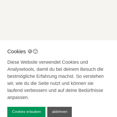
Mit einem dreistufigen Prozess hat die Gemeinde Dürnten ein neues
Alterskonzept erarbeitet. Ziel war, die Alterspolitik zukunftsfähig
auszurichten und den demografischen Wandel aktiv zu gestalten. Im
Zentrum stand dabei ein echter Einbezug der verschiedenen
Stakeholder und der Bevölkerung, damit das Alterskonzept kein
Papiertiger wird.
Bitte Javascript aktivieren!
Diese Website verwendet Cookies und
T +41 71 846 68 68
Analysetools, damit du bei deinem Besuch die
bestmögliche Erfahrung machst. So verstehen
wir, wie du die Seite nutzt und können sie
laufend verbessern und auf deine Bedürfnisse
© Die Botschafter Kommunikationsagentur AG LSA
anpassen.
Teufener Strasse 3
9001 St.Gallen
Cookies erlauben
ablehnen
Impressum