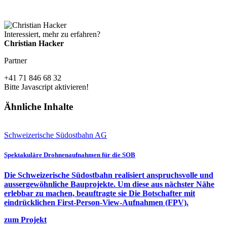
Interessiert, mehr zu erfahren?
Christian Hacker
Partner
+41 71 846 68 32
Bitte Javascript aktivieren!
Ähnliche Inhalte
Schweizerische Südostbahn AG
Spektakuläre Drohnenaufnahmen für die SOB
Die Schweizerische Südostbahn realisiert anspruchsvolle und
aussergewöhnliche Bauprojekte. Um diese aus nächster Nähe
erlebbar zu machen, beauftragte sie Die Botschafter mit
eindrücklichen First-Person-View-Aufnahmen (FPV).
zum Projekt