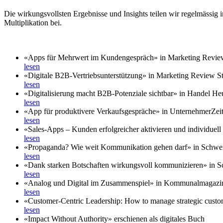
Die wirkungsvollsten Ergebnisse und Insights teilen wir regelmässig
Multiplikation bei.
«Apps für Mehrwert im Kundengespräch» in Marketing Review
lesen
«Digitale B2B-Vertriebsunterstützung» in Marketing Review St
lesen
«Digitalisierung macht B2B-Potenziale sichtbar» in Handel He
lesen
«App für produktivere Verkaufsgespräche» in UnternehmerZei
lesen
«Sales-Apps – Kunden erfolgreicher aktivieren und individuell b
lesen
«Propaganda? Wie weit Kommunikation gehen darf» in Schwe
lesen
«Dank starken Botschaften wirkungsvoll kommunizieren» in 
lesen
«Analog und Digital im Zusammenspiel» in Kommunalmagazi
lesen
«Customer-Centric Leadership: How to manage strategic custo
lesen
«Impact Without Authority» erschienen als digitales Buch